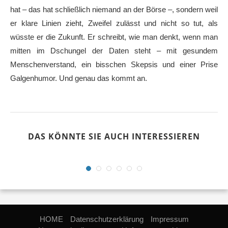
hat – das hat schließlich niemand an der Börse –, sondern weil
er klare Linien zieht, Zweifel zulässt und nicht so tut, als
wüsste er die Zukunft. Er schreibt, wie man denkt, wenn man
mitten im Dschungel der Daten steht – mit gesundem
Menschenverstand, ein bisschen Skepsis und einer Prise
Galgenhumor. Und genau das kommt an.
Cookie-Zustimmung verwalten
Um dir ein optimales Erlebnis zu bieten, verwenden wir Technologien wie
Cookies, um Geräteinformationen zu speichern und/oder darauf
zuzugreifen. Wenn du diesen Technologien zustimmst, können wir Daten
wie das Surfverhalten oder eindeutige IDs auf dieser Website verarbeiten.
DAS KÖNNTE SIE AUCH INTERESSIEREN
Wenn du deine Zustimmung nicht erteilst oder zurückziehst, können
bestimmte Merkmale und Funktionen beeinträchtigt werden.
Akzeptieren
Ablehnen
HOME
Datenschutzerklärung
Impressum
Einstellungen ansehen